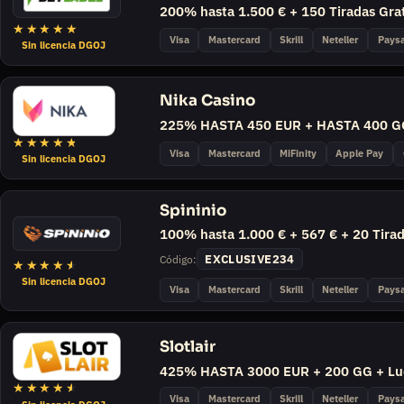
200% hasta 1.500 € + 150 Tiradas Grat
Visa
Mastercard
Skrill
Neteller
Paysa
Sin licencia DGOJ
Nika Casino
225% HASTA 450 EUR + HASTA 400 G
Visa
Mastercard
MiFinity
Apple Pay
Sin licencia DGOJ
Spininio
100% hasta 1.000 € + 567 € + 20 Tirad
Código:
EXCLUSIVE234
Sin licencia DGOJ
Visa
Mastercard
Skrill
Neteller
Paysa
Slotlair
425% HASTA 3000 EUR + 200 GG + Lu
Visa
Mastercard
Skrill
Neteller
Paysa