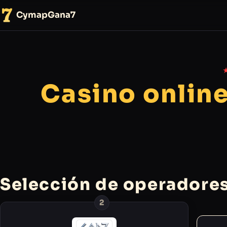
CymapGana7
Casino
onlin
Selección de operadore
2