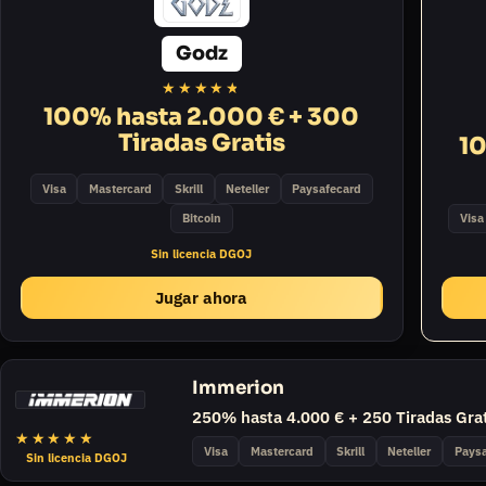
Godz
100% hasta 2.000 € + 300
Tiradas Gratis
10
Visa
Mastercard
Skrill
Neteller
Paysafecard
Bitcoin
Visa
Sin licencia DGOJ
Jugar ahora
Immerion
250% hasta 4.000 € + 250 Tiradas Grat
Visa
Mastercard
Skrill
Neteller
Paysa
Sin licencia DGOJ