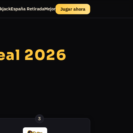
kjack
España Retirada
Mejor
Jugar ahora
eal
2026
3