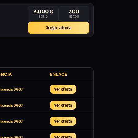
2.000 €
300
BONO
GIROS
Jugar ahora
ENCIA
ENLACE
Ver oferta
 licencia DGOJ
Ver oferta
 licencia DGOJ
Ver oferta
 licencia DGOJ
Ver oferta
 licencia DGOJ