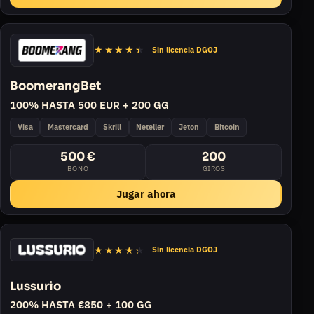
Sin licencia DGOJ
BoomerangBet
100% HASTA 500 EUR + 200 GG
Visa
Mastercard
Skrill
Neteller
Jeton
Bitcoin
500 €
200
BONO
GIROS
Jugar ahora
Sin licencia DGOJ
Lussurio
200% HASTA €850 + 100 GG