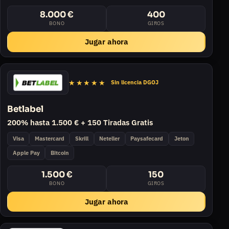
8.000 €
400
BONO
GIROS
Jugar ahora
Sin licencia DGOJ
Betlabel
200% hasta 1.500 € + 150 Tiradas Gratis
Visa
Mastercard
Skrill
Neteller
Paysafecard
Jeton
Apple Pay
Bitcoin
1.500 €
150
BONO
GIROS
Jugar ahora