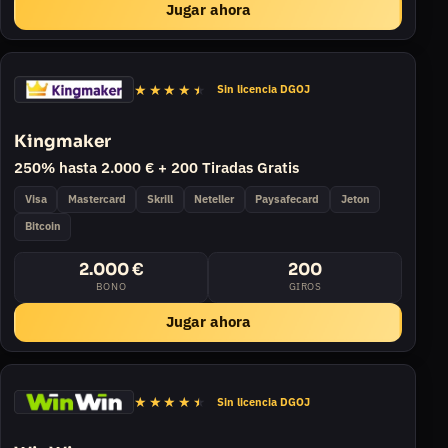
Jugar ahora
Sin licencia DGOJ
Kingmaker
250% hasta 2.000 € + 200 Tiradas Gratis
Visa
Mastercard
Skrill
Neteller
Paysafecard
Jeton
Bitcoin
2.000 €
200
BONO
GIROS
Jugar ahora
Sin licencia DGOJ