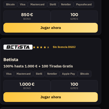
Bitcoin
Visa
Mastercard
Skrill
Neteller
Paysafecard
850 €
100
BONO
GIROS
Jugar ahora
Sin licencia DGOJ
Betista
100% hasta 1.000 € + 100 Tiradas Gratis
Visa
Mastercard
Skrill
Neteller
Apple Pay
Bitcoin
1.000 €
100
BONO
GIROS
Jugar ahora