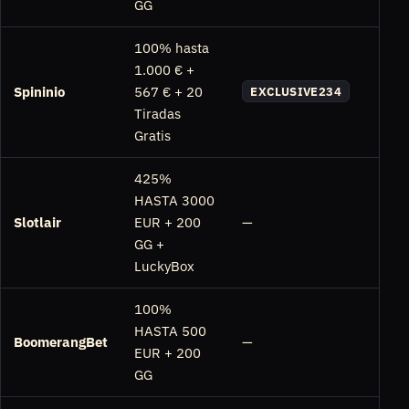
GG
100% hasta
1.000 € +
Spininio
567 € + 20
EXCLUSIVE234
Sin 
Tiradas
Gratis
425%
HASTA 3000
Slotlair
EUR + 200
—
Sin 
GG +
LuckyBox
100%
HASTA 500
BoomerangBet
—
Sin 
EUR + 200
GG