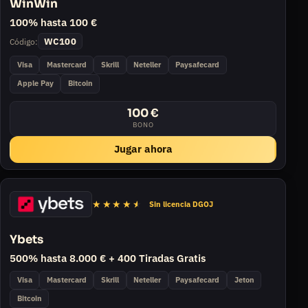
WinWin
100% hasta 100 €
Código:
WC100
Visa
Mastercard
Skrill
Neteller
Paysafecard
Apple Pay
Bitcoin
100 €
BONO
Jugar ahora
Sin licencia DGOJ
Ybets
500% hasta 8.000 € + 400 Tiradas Gratis
Visa
Mastercard
Skrill
Neteller
Paysafecard
Jeton
Bitcoin